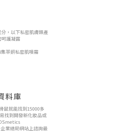
成分，以下私密肌膚類產
密呵護凝露
00628集萃妍私密肌噴霧
00635集萃妍私密肌潔淨慕斯
g資料庫
鼠就能找到15000多
容易找到開發新化妝品或
metics
單是企業總局網站上諮詢最