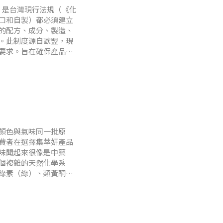
資訊檔案，是台灣現行法規（《化
口和自製）都必須建立
的配方、成分、製造、
。此制度源自歐盟，現
要求。旨在確保產品安
 包含哪些內容？一份完
？
顏色與氣味同一批原
費者在選擇集萃妍產品
味聞起來很像是中藥
個複雜的天然化學系
綠素（綠）、類黃酮
時會一併帶出。揮發性
氣與特殊氣