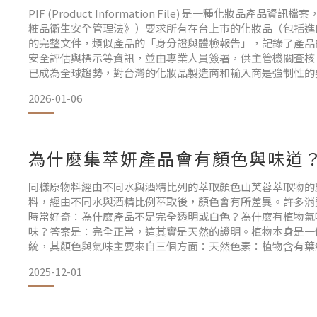
PIF (Product Information File) 是一種化妝品產品
粧品衛生安全管理法》）要求所有在台上市的化妝品（包括進
的完整文件，類似產品的「身分證與體檢報告」，記錄了產品
安全評估與標示等資訊，並由專業人員簽署，供主管機關查核
已成為全球趨勢，對台灣的化妝品製造商和輸入商是強制性的
全並強化業者自主管理，未來（2026年起）將強制執行。PIF
2026-01-06
整的PIF 包
為什麼集萃妍產品會有顏色與味道
同樣原物料經由不同水與酒精比列的萃取顏色山芙蓉萃取物的
料，經由不同水與酒精比例萃取後，顏色會有所差異。許多消
時常好奇：為什麼產品不是完全透明或白色？為什麼有植物氣
味？答案是：完全正常，這其實是天然的證明。植物本身是一
統，其顏色與氣味主要來自三個方面：天然色素：植物含有葉
（黃）、花青素（紅紫）、胡蘿蔔素（橙）等天然色素，萃取
2025-12-01
芳香成分：精油、酚類、醛類、醇類等揮發分子決定植物的香