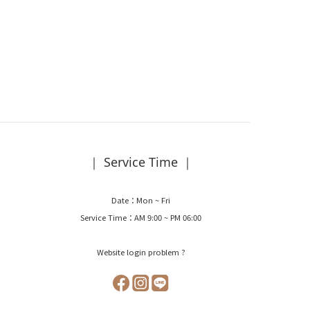
｜ Service Time ｜
Date：Mon ~ Fri
Service Time：AM 9:00 ~ PM 06:00
Website login problem ?