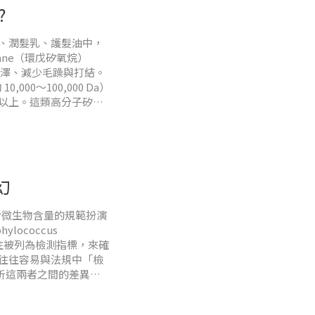
?
、潤髮乳、護髮油中，
oxane（環戊矽氧烷）
有光澤、減少毛躁與打結。
000～100,000 Da）
倍以上。這類高分子矽化
皮
幻
對於微生物含量的規範扮演
ococcus
菌，往往被列為檢測指標，來確
往往容易與法規中「檢
入解析這兩者之間的差異，
）的意涵在衛生法規