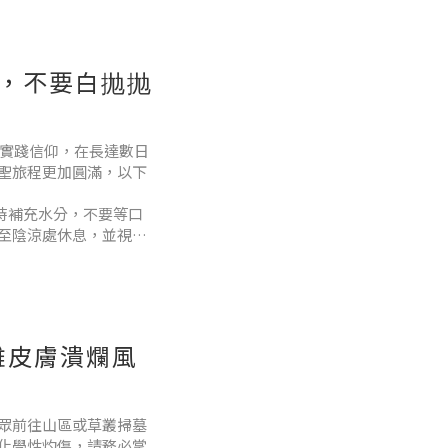
，不要白抛抛
腳實踐信仰，在長達數日
聖旅程更加圓滿，以下
時補充水分，不要等口
至陰涼處休息，並視情
附反光條，或佩戴閃光
離皮膚潰爛風
眾前往山區或草叢掃墓
化學性灼傷，請務必掌