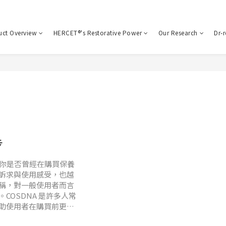
uct Overview
HERCET®'s Restorative Power
Our Research
Dr-
步
籤你是否曾經在購買保養
訴求與使用感受，也越
稱，對一般使用者而言
OSDNA 是許多人常
助使用者在購買前更清
眾多成分查詢工具中，