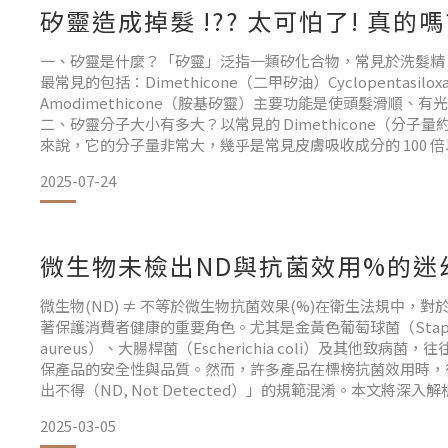
矽靈造成掉髮 !?? 太可怕了! 真的嗎
一、矽靈是什麼？「矽靈」泛指一類矽化合物，常見於洗髮精
最常見的包括：Dimethicone（二甲矽油）Cyclopentasil
Amodimethicone（胺基矽靈）主要功能是使頭髮滑順、
二、矽靈分子大小有多大？以常見的 Dimethicone（分子量約 10,
來說，它的分子量非常大，幾乎是常見皮膚吸收成分的 100 
合物的特性：不會穿透肌膚與毛孔具有疏水性（不溶於水）在
2025-07-24
微生物未檢出ND與抗菌效用%的迷
微生物(ND) ≠ 不等於微生物抗菌效果(%)在衛生法規中，
著保護消費者健康的重要角色。尤其是金黃色葡萄球菌（Staphyl
aureus）、大腸桿菌（Escherichia coli）及其他致病
保產品的安全性與品質。然而，許多產品在標榜抗菌效用時，
出不得（ND, Not Detected）」的規範混淆。本文將深
並探討其對產品設計與消費者信任的影響。1. 不得檢出（ND
2025-03-05