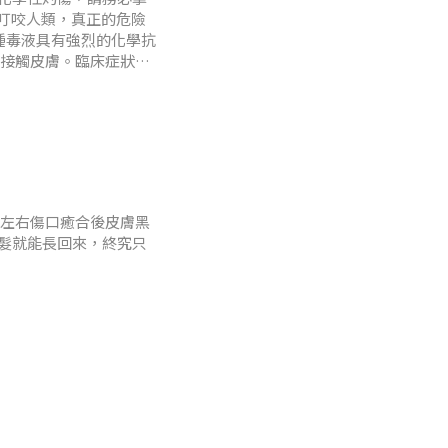
動叮咬人類，真正的危險
這種毒液具有強烈的化學抗
並接觸皮膚。臨床症狀：
灼熱感及痛癢。若處理不
左右傷口癒合後皮膚黑
髮就能長回來，終究只
素可能短暫附著在角質
紫外線，使周圍皮膚顯
質吸水膨潤，看起來偏
機制：傷口發炎會啟動