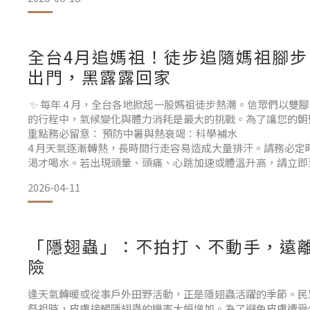
COSDNA 是最常被消費者使用的平台之
全台4月追媽祖！徒步追隨媽祖腳步
出門，黑露露回家
✨ 每年 4 月，全台各地掀起一股媽祖徒步熱潮。信眾們以雙
的行程中，氣候變化與體力消耗是最大的挑戰。為了讓您的朝
重點務必留意： 預防中暑與熱衰竭：科學補水
4 月天氣逐漸轉熱，長時間行走容易造成大量排汗。請務必定
渴才喝水。若出現頭暈、頭痛、心跳加速或體溫升高，請立即
況尋求醫療協助。夜間行走安全：提高能見度
2026-04-11
許多行程包含凌晨或深夜行走。建議在背包、衣物或手杖上貼
警示燈，確保行經車輛能清晰看見您的
「隱翅蟲」：不拍打、不動手，遠
險
逢天氣轉暖或從事戶外田野活動，正是隱翅蟲活躍的季節。民
祭祖時，皮膚接觸隱翅蟲的機率大幅增加。為了避免皮膚遭受