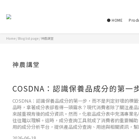
● HOME
Prod
Home
/
Blog list page
/
神農講堂
神農講堂
COSDNA：認識保養品成分的第一
COSDNA：認識保養品成分的第一步，而不是判定好壞的標
品時，拿著成分表卻看得一頭霧水？現代消費者除了關注產品
來越重視背後的成分資訊。然而，化妝品成分表中充滿專業名
往往難以理解。這時，成分查詢工具就成了消費者的重要輔助。C
用的成分分析平台，提供產品成分查詢、用途與相關資訊，幫
楚了解產品內容。 集萃妍為何選擇 COSDNA 作為參考？在
2026-06-18