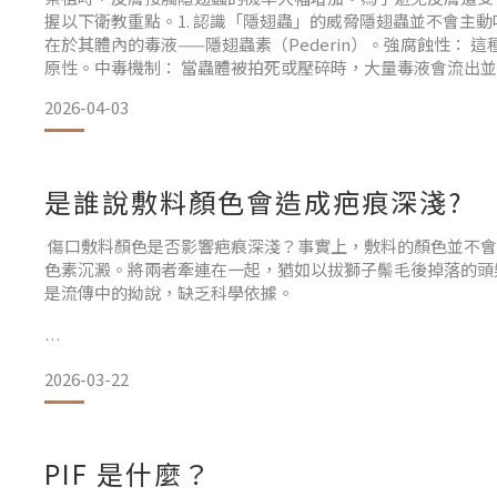
握以下衛教重點。1. 認識「隱翅蟲」的威脅隱翅蟲並不會主
在於其體內的毒液——隱翅蟲素（Pederin）。強腐蝕性： 
原性。中毒機制： 當蟲體被拍死或壓碎時，大量毒液會流出
接觸後約 24 小時內，皮膚會出現線狀或片狀的紅斑、水泡、
2026-04-03
當，可能導致嚴重的皮膚潰爛或繼發
是誰說敷料顏色會造成疤痕深淺?
傷口敷料顏色是否影響疤痕深淺？事實上，敷料的顏色並不會
色素沉澱。將兩者牽連在一起，猶如以拔獅子鬃毛後掉落的頭
是流傳中的拗說，缺乏科學依據。
2026-03-22
可能造成誤解的情況：染料暫時附著：深色敷料或藥膏中的色
層，看似變色，但清洗後恢復原色。對比錯覺：白色敷料遮蔽
得較深，覆蓋區域相對偏白。角質暫時膨潤：密閉環境造成角
白，乾燥後恢復原色。傷口癒合後為何會留下深色疤痕？核心
PIF 是什麼？
黑色素細胞過度