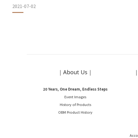
2021-07-02
使用CosIng，企業和公司可以檢查某種物質是否和如何在歐
時和如何被監管，以及構成該立法基礎的消費品科學委員會（S
｜About Us｜
｜
20 Years, One Dream, Endless Steps
Event Images
History of Products
OBM Product History
Acco