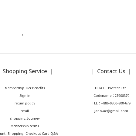
盟層面上受到監管，從何
CCP）
 Shopping Service ｜
｜ Contact Us ｜
Membership Tier Benefits
HERCET Biotech Ltd.
Sign in
Codename：27908370
return policy
TEL：+886-0800-800-679
retail
jario.ac@gmail.com
shopping Journey
Menbership terms
unt, Shopping, Checkout Card Q&A