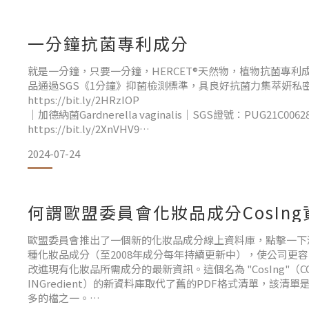
一分鐘抗菌專利成分
就是一分鐘，只要一分鐘，HERCET®天然物，植物抗菌專利
品通過SGS《1分鐘》抑菌檢測標準，具良好抗菌力集萃妍私
https://bit.ly/2HRzIOP
｜加德納菌Gardnerella vaginalis｜SGS證號：PUG21C
https://bit.ly/2XnVHV9
｜加德納菌Gardnerella vaginalis｜SGS證號：PUG21C
2024-07-24
https://bit.ly/39mLC
何謂歐盟委員會化妝品成分CosIn
歐盟委員會推出了一個新的化妝品成分線上資料庫，點擊一下滑
種化妝品成分（至2008年成分每年持續更新中），使公司更
改進現有化妝品所需成分的最新資訊。這個名為 "CosIng"（COS
INGredient）的新資料庫取代了舊的PDF格式清單，該清
多的檔之一。