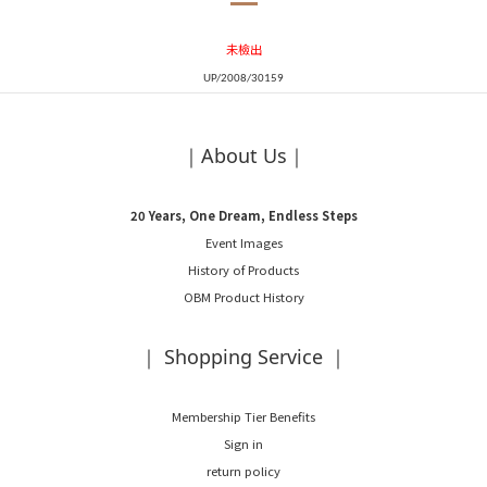
未檢出
UP/2008/30159
｜About Us｜
20 Years, One Dream, Endless Steps
Event Images
History of Products
OBM Product History
｜ Shopping Service ｜
Membership Tier Benefits
Sign in
return policy