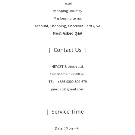
retail
shopping Journey
Menbership terms
Account, Shopping, Checkout Card Q&A
Most Asked Q&A
｜ Contact Us ｜
HERCET Biotech Ltd.
Codename：27908370
TEL：+886-0800-800-679
jario.ac@gmail.com
｜ Service Time ｜
Date：Mon ~ Fri