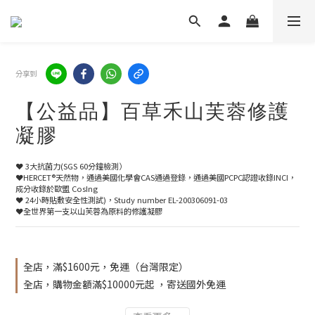
分享到
【公益品】百草禾山芙蓉修護
凝膠
❤️ 3大抗菌力(SGS 60分鐘檢測）
❤️HERCET®天然物，通過美國化學會CAS通過登錄，通過美國PCPC認證收錄INCI，
成分收錄於歐盟 CosIng 
❤️ 24小時貼敷安全性測試)，Study number EL-200306091-03
❤️全世界第一支以山芙蓉為原料的修護凝膠
全店，滿$1600元，免運（台灣限定）
全店，購物金額滿$10000元起 ，寄送國外免運