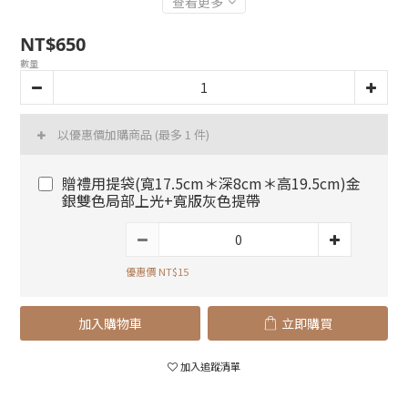
查看更多
NT$650
數量
以優惠價加購商品
(最多 1 件)
贈禮用提袋(寬17.5cm＊深8cm＊高19.5cm)金
銀雙色局部上光+寬版灰色提帶
優惠價 NT$15
加入購物車
立即購買
加入追蹤清單