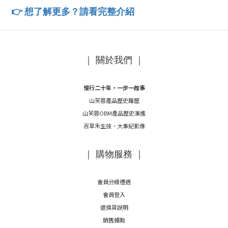
👉
想了解更多？請看完整介紹
｜ 關於我們 ｜
慢行二十年，一步一故事
山芙蓉產品歷史履歷
山芙蓉OBM產品歷史演進
百草禾生技．大事紀影像
｜ 購物服務 ｜
會員分級禮遇
會員登入
退換貨說明
銷售據點