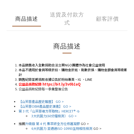
送貨及付款方
商品描述
顧客評價
式
商品描述
本品銷售收入全數捐助合法立案NGO團體作為社會公益使用
本品不適用於會員等級折扣、購物金折抵、點數折換、購物金額會員等級累
計
銷售紀錄並將捐款收據公告於粉絲專頁、IG 、LINE
公益品捐款紀錄 https://bit.ly/3v0b1aQ
公益品捐款紀錄每一季彙整後公告
【山芙蓉產品歷史履歷】
GO >
【山芙蓉
OBM
產品歷史演進】
GO >
第 3
代「山芙蓉複方萃取物」HERCET
® -b
3
大抗菌力(60
分鐘檢測）
GO >
推薦
升級版 第 4 代 集萃妍全方位修護凝膠
GO >
6大抗菌力 並通過ISO-10993生物相性檢測
GO >