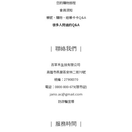
您的購物旅程
會員須知
帳號、購物、結帳卡卡Q&A
很多人問過的Q&A
｜ 聯絡我們 ｜
百草禾生技有限公司
高雄市燕巢區安林二街70號
統編：27908370
電話：0800-800-679(限市話)
jario.ac@gmail.com
防詐騙宣導
｜ 服務時間 ｜