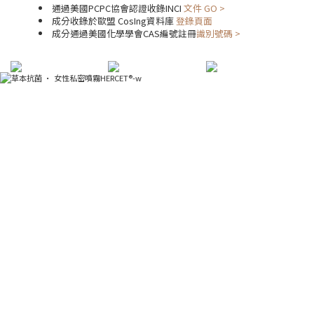
通過美國PCPC協會認證收錄INCI
文件 GO >
成分收錄於歐盟 CosIng資料庫
登錄頁面
成分通過美國化學學會CAS編號註冊
識別號碼 >
草本抗菌 · 女性私密噴霧
專為女性私密肌膚研製的天然草本噴霧，結合HERCET®-w
天然物成分，溫和呵護、舒適不刺激。噴霧型設計可倒噴
使用，方便日常或旅行隨時使用，維持私密肌清爽與自
在。
天然草本成分：植物抗菌精華，守護私密肌膚
健康。
溫和不刺激：專為敏感部位設計，使用安心。