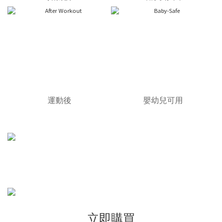
運動後
嬰幼兒可用
可倒噴易用。輕按2下啟動私密肌保護力
立即購買