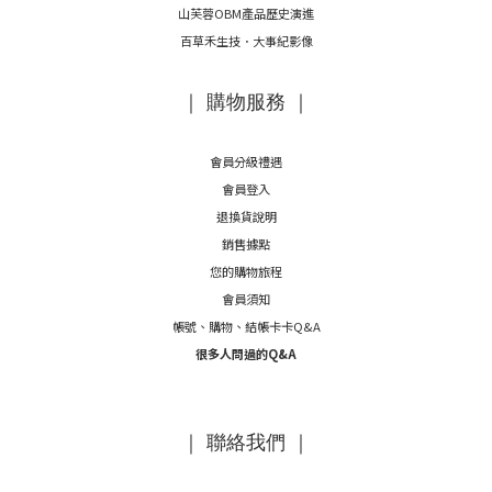
山芙蓉OBM產品歷史演進
百草禾生技．大事紀影像
｜ 購物服務 ｜
會員分級禮遇
會員登入
退換貨說明
銷售據點
您的購物旅程
會員須知
帳號、購物、結帳卡卡Q&A
很多人問過的Q&A
｜ 聯絡我們 ｜