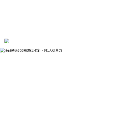
通過SGS驗證，具5大抗菌力
產品通過SGS驗證(1分鐘)，具1大抗菌力
陰道加德納菌 PUG21C00635