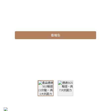
產品通過SGS驗證(10分鐘)，具4大抗菌力
大腸桿菌 PUG22C01207
綠膿桿菌 PUG22C01210
白色念珠菌 PUG22C01208
腸道沙門氏菌 PUG22C01209
看報告