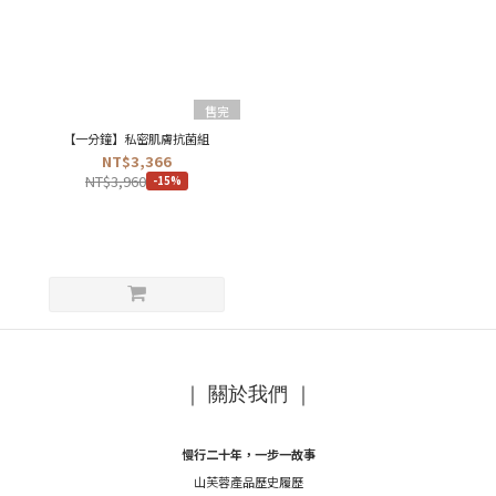
售完
【一分鐘】私密肌膚抗菌組
NT$3,366
NT$3,960
-15%
｜ 關於我們 ｜
慢行二十年，一步一故事
山芙蓉產品歷史履歷