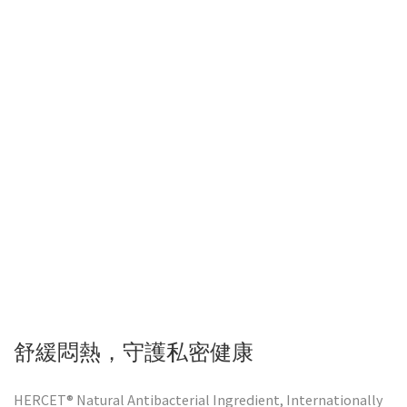
舒緩悶熱，守護私密健康
HERCET® Natural Antibacterial Ingredient, Internationally