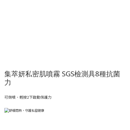
集萃妍私密肌噴霧 SGS檢測具8種抗菌
力
可倒噴、輕按2下啟動保護力