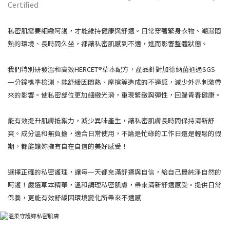
Certified
私密肌需要細緻呵護，才能維持健康與舒適。日常穿著緊身衣物、潮濕悶
熱的環境、長時間久坐，都讓私密肌感到不適，進而影響整體狀態。
我們特別研發溫和高效HERCET®草本配方，產品針對加德納菌通過SGS
一分鐘標準檢測，能舒緩因悶熱、摩擦等造成的不適感，減少外界刺激帶
來的影響。使私密部位更加細緻光滑，重現緊緻與彈性，回歸青春健康。
能有效提升肌膚抵禦力，減少異味產生，讓私密肌膚長時間保持清新舒
爽。成分溫和無負擔，適合日常使用，不論是忙碌的工作日還是輕鬆的假
期，都能讓妳擁有自在自信的美好感受！
選擇正確的私密護理，讓每一天都充滿舒適與自信，給自己最純淨自然的
呵護！嚴選草本精華，溫和調理私密肌膚，帶來清新舒適感受。提供日常
保養，更能有效舒緩因環境變化所帶來不適感