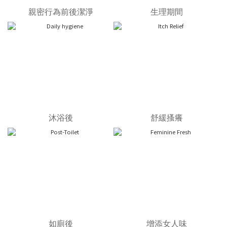
親密行為前後潔淨
生理期間
沐浴後
舒緩搔癢
如廁後
增添女人味