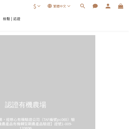
$
繁體中文
檢驗 | 認證
認證有機農場
，經慈心有機驗證公司（TAF編號pc065）驗
農產品有機轉型期農產品驗證】證號1-009-
120696