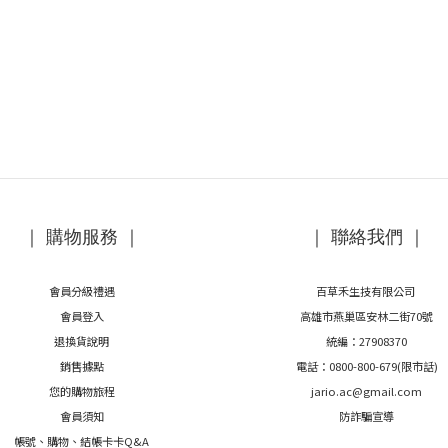
｜ 購物服務 ｜
｜ 聯絡我們 ｜
會員分級禮遇
百草禾生技有限公司
會員登入
高雄市燕巢區安林二街70號
退換貨說明
統編：27908370
銷售據點
電話：0800-800-679(限市話)
您的購物旅程
jario.ac@gmail.com
會員須知
防詐騙宣導
帳號、購物、結帳卡卡Q&A