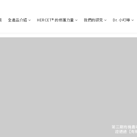
頁
全產品介紹
HERCET® 的修護力量
我們的研究
Dr. 小叮嚀
第三期有機農場
證通過【有機