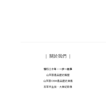
｜ 關於我們 ｜
慢行二十年，一步一故事
山芙蓉產品歷史履歷
山芙蓉OBM產品歷史演進
百草禾生技．大事紀影像