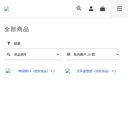
全部商品
套
用
篩選
篩
選
(0/20)
商品排序
每頁顯示 24 個
價格
(NT$)
~