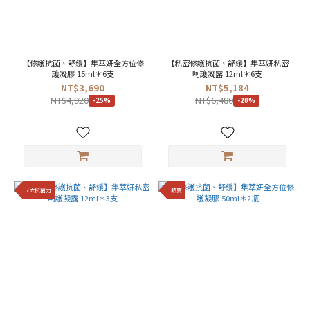
【修護抗菌、舒緩】集萃妍全方位修
【私密修護抗菌、舒緩】集萃妍私密
護凝膠 15ml＊6支
呵護凝露 12ml＊6支
NT$3,690
NT$5,184
NT$4,920
NT$6,480
-25%
-20%
7大抗菌力
熱賣