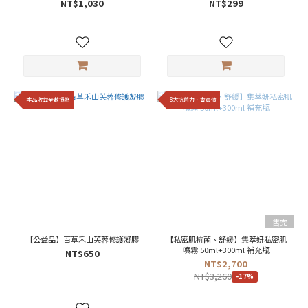
NT$1,030
NT$299
本品收益全數捐贈
8大抗菌力、會員價
售完
【公益品】百草禾山芙蓉修護凝膠
【私密肌抗菌、舒緩】集萃妍私密肌
噴霧 50ml+300ml 補充瓶
NT$650
NT$2,700
NT$3,260
-17%