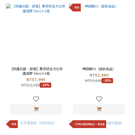
熱賣
【修護抗菌、舒緩】集萃妍全方位修
呷固勝EX（錠狀食品）
護凝膠 50ml＊5瓶
NT$2,880
NT$7,995
NT$3,600
-20%
NT$12,300
-35%
熱賣
1分鐘抗菌超值組合、會員價