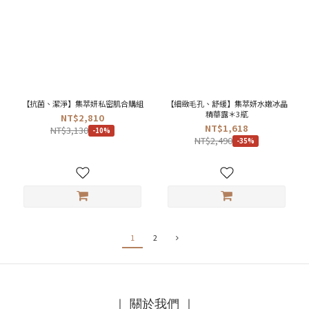
【抗菌、潔淨】集萃妍私密肌合購組
【細緻毛孔、舒緩】集萃妍水嫩冰晶
精華露＊3瓶
NT$2,810
NT$1,618
NT$3,130
-10%
NT$2,490
-35%
1
2
｜ 關於我們 ｜