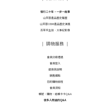
慢行二十年，一步一故事
山芙蓉產品歷史履歷
山芙蓉OBM產品歷史演進
百草禾生技．大事紀影像
｜ 購物服務 ｜
會員分級禮遇
會員登入
退換貨說明
銷售據點
您的購物旅程
會員須知
帳號、購物、結帳卡卡Q&A
很多人問過的Q&A