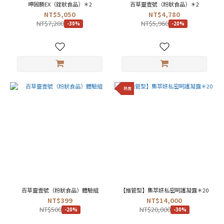
呷固勝EX（錠狀食品）＊2
百草靈壹號（粉狀食品）＊2
NT$5,050
NT$4,780
NT$7,200
NT$5,960
-30%
-20%
熱賣
百草靈壹號（粉狀食品）體驗組
【推管型】集萃妍私密呵護凝露＊20
NT$399
NT$14,000
NT$500
NT$20,000
-20%
-30%