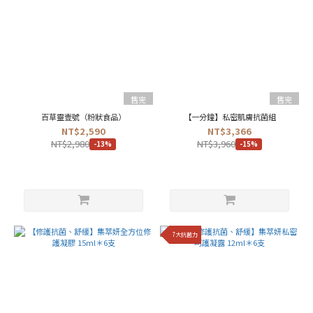
售完
售完
百草靈壹號（粉狀食品）
【一分鐘】私密肌膚抗菌組
NT$2,590
NT$3,366
NT$2,980
NT$3,960
-13%
-15%
7大抗菌力