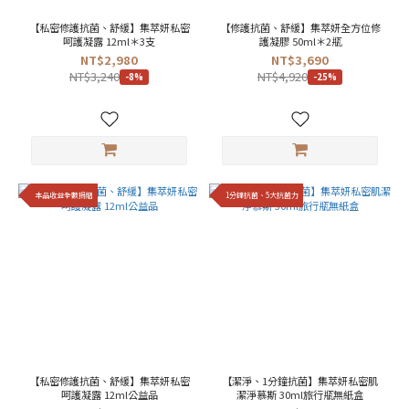
【私密修護抗菌、舒緩】集萃妍私密
【修護抗菌、舒緩】集萃妍全方位修
呵護凝露 12ml＊3支
護凝膠 50ml＊2瓶
NT$2,980
NT$3,690
NT$3,240
NT$4,920
-8%
-25%
本品收益全數捐贈
1分鐘抗菌、5大抗菌力
【私密修護抗菌、舒緩】集萃妍私密
【潔淨、1分鐘抗菌】集萃妍私密肌
呵護凝露 12ml公益品
潔淨慕斯 30ml旅行瓶無紙盒