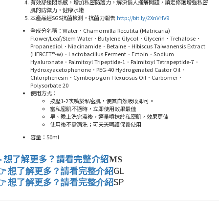
有效舒緩悶熱感，增加私密防護力，解決惱人搔癢問題，鎮定修護增強私密
肌的防禦力，健康水嫩
本產品經SGS抗菌檢測，抗菌力報告
http://bit.ly/2XnVHV9
全成分名稱：Water．Chamomilla Recutita (Matricaria)
Flower/Leaf/Stem Water．Butylene Glycol．Glycerin．Trehalose．
Propanediol．Niacinamide．Betaine．Hibiscus Taiwanensis Extract
(HERCET®-w)．Lactobacillus Ferment．Ectoin．Sodium
Hyaluronate．Palmitoyl Tripeptide-1．Palmitoyl Tetrapeptide-7．
Hydroxyacetophenone．PEG-40 Hydrogenated Castor Oil．
Chlorphenesin．Cymbopogon Flexuosus Oil．Carbomer．
Polysorbate 20
使用方式：
按壓
1-2
次噴於私密肌，使其自然吸收即可。
當私密肌不適時，立即使用效果最佳
早、晚上洗完澡後，適量噴抹於私密肌，效果更佳
使用後不需清洗；可天天呵護保養使用
容量：
50ml
想了解更多？請看完整介紹
MS

GL
👉
想了解更多？請看完整介紹
SP
👉
想了解更多？請看完整介紹