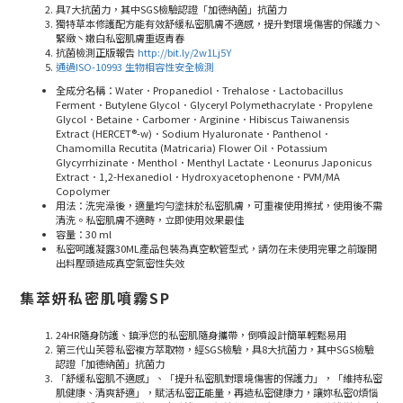
具
7
大抗菌力，其中
SGS
檢驗認證「加德納菌」抗菌力
獨特草本修護配方能有效舒緩私密肌膚不適感，提升對環境傷害的保護力丶
緊緻丶嫩白私密肌膚重返青春
抗菌檢測正版報告
http://bit.ly/2w1Lj5Y
通過ISO-10993 生物相容性安全檢測
全成分名稱：Water．Propanediol．Trehalose．Lactobacillus
Ferment．Butylene Glycol．Glyceryl Polymethacrylate．Propylene
Glycol．Betaine．Carbomer．Arginine．Hibiscus Taiwanensis
Extract (HERCET®-w)．Sodium Hyaluronate．Panthenol．
Chamomilla Recutita (Matricaria) Flower Oil．Potassium
Glycyrrhizinate．Menthol．Menthyl Lactate．Leonurus Japonicus
Extract．1,2-Hexanediol．Hydroxyacetophenone．PVM/MA
Copolymer
用法：洗完澡後，適量均勻塗抹於私密肌膚，可重複使用擦拭，使用後不需
清洗。私密肌膚不適時，立即使用效果最佳
容量：30
ml
私密呵護凝露30ML產品包裝為真空軟管型式，請勿在未使用完畢之前璇開
出料壓頭造成真空氣密性失效
集萃妍私密肌噴霧SP
24HR隨身防護、鎮淨您的私密肌隨身攜帶，倒噴設計簡單輕鬆易用
第三代山芙蓉私密複方萃取物，經
SGS
檢驗，具8大抗菌力，其中
SGS
檢驗
認證「加德納菌」抗菌力
「舒緩私密肌不適感」、「提升私密肌對環境傷害的保護力」，「維持私密
肌健康、清爽舒適」，賦活私密正能量，再造私密健康力，讓妳私密
0
煩惱