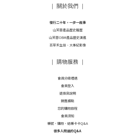
｜ 關於我們 ｜
慢行二十年，一步一故事
山芙蓉產品歷史履歷
山芙蓉OBM產品歷史演進
百草禾生技．大事紀影像
｜ 購物服務 ｜
會員分級禮遇
會員登入
退換貨說明
銷售據點
您的購物旅程
會員須知
帳號、購物、結帳卡卡Q&A
很多人問過的Q&A