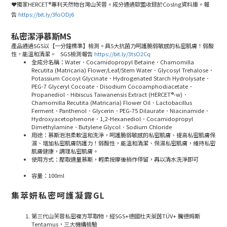
❤
獨家
HERCET®
專利天然物台灣山芙蓉。成分通過歐盟收錄於
Coslng
資料庫。報
告
https://bit.ly/3foODj6
私密潔淨慕斯MS
產品通過
SGS
以【一分鐘標準】檢測。具
5
大抗菌力呵護脆弱敏感的私密肌膚！弱酸
性，能溫和清潔。
SGS
檢測報告
https://bit.ly/3tsO2Cq
全成分名稱：Water．Cocamidopropyl Betaine．Chamomilla
Recutita (Matricaria) Flower/Leaf/Stem Water．Glycosyl Trehalose．
Potassium Cocoyl Glycinate．Hydrogenated Starch Hydrolysate．
PEG-7 Glyceryl Cocoate．Disodium Cocoamphodiacetate．
Propanediol．Hibiscus Taiwanensis Extract (HERCET®-w)．
Chamomilla Recutita (Matricaria) Flower Oil．Lactobacillus
Ferment．Panthenol．Glycerin．PEG-75 Dilaurate．Niacinamide．
Hydroxyacetophenone．1,2-Hexanediol．Cocamidopropyl
Dimethylamine．Butylene Glycol．Sodium Chloride
用途：慕斯泡泡柔軟溫和洗淨，呵護脆弱敏感的私密肌膚、提高私密肌膚保
濕、增加私密肌膚防護力！弱酸性，能溫和清潔、保濕私密肌膚，維持私密
肌膚健康，調理私密肌膚。
使用方式：壓取適量慕斯，輕柔按摩後稍作停留，再以清水洗淨即可
容量：
100ml
集萃妍私密呵護凝露GL
第三代山芙蓉私密複方萃取物，經
SGS+
德國杜夫萊茵
TÜV+
騰德姆斯
Tentamus
，三大機構檢驗