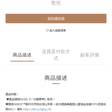
售完
貨到通知我
加入追蹤清單
送貨及付款方
商品描述
顧客評價
式
商品描述
產品特點：
❤
產品通過
SGS
以【一分鐘標準】檢測。
❤️
獨家
HERCET
®專利天然物台灣山芙蓉。成分通過美國個人護理品協會
PCPC
認證收
錄
INCI
。 報告
https://bit.ly/3ghpJ5V