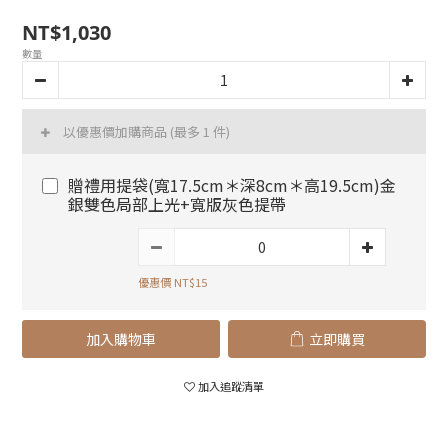
NT$1,030
數量
以優惠價加購商品
(最多 1 件)
贈禮用提袋(寬17.5cm＊深8cm＊高19.5cm)金
銀雙色局部上光+寬版灰色提帶
優惠價 NT$15
加入購物車
立即購買
加入追蹤清單