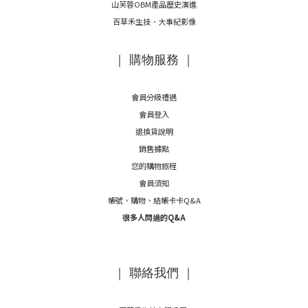
山芙蓉OBM產品歷史演進
百草禾生技．大事紀影像
｜ 購物服務 ｜
會員分級禮遇
會員登入
退換貨說明
銷售據點
您的購物旅程
會員須知
帳號、購物、結帳卡卡Q&A
很多人問過的Q&A
｜ 聯絡我們 ｜