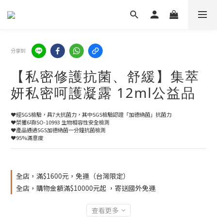
分享到
【私密修護抗菌、舒緩】集萃
妍私密呵護凝露 12ml公益品
❤️經SGS檢驗，具7大抗菌力，其中SGS檢驗認證「加德納菌」抗菌力
❤️榮獲6項ISO-10993 生物相容性安全檢測
❤️產品通過SGS加德納菌一分鐘抗菌檢測
❤️95%滿意度
全店，滿$1600元，免運（台灣限定）
全店，購物金額滿$10000元起 ，寄送國外免運
查看更多