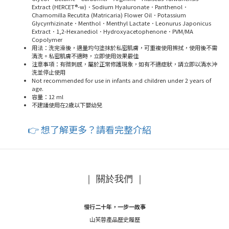
Extract (HERCET®-w)．Sodium Hyaluronate．Panthenol．
Chamomilla Recutita (Matricaria) Flower Oil．Potassium
Glycyrrhizinate．Menthol．Menthyl Lactate．Leonurus Japonicus
Extract．1,2-Hexanediol．Hydroxyacetophenone．PVM/MA
Copolymer
用法：洗完澡後，適量均勻塗抹於私密肌膚，可重複使用擦拭，使用後不需
清洗。私密肌膚不適時，立即使用效果最佳
注意事項：有微刺感，屬於正常修護現象，如有不適症狀，請立即以清水沖
洗並停止使用
Not recommended for use in infants and children under 2 years of
age.
容量：
12 ml
不建議使用在2歲以下嬰幼兒
👉
想了解更多？請看完整介紹
｜ 關於我們 ｜
慢行二十年，一步一故事
山芙蓉產品歷史履歷