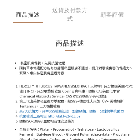
送貨及付款方
商品描述
顧客評價
式
商品描述
私密肌膚保養，先從抗菌做起
獨特草本修護配方能有效舒緩私密肌膚不適感，提升對環境傷害的保護力丶
緊緻丶嫩白私密肌膚重返青春
HERCET®
（
HIBISCUS TAIWANENSISEXTRACT
天然物）成分通過美國
PCPC
註冊
INCI
、成分收錄於歐盟
CosIng
資料庫、通過
CAS
美國化學會
Chemical Abstracts Service (CAS RN)2906877-99-2
登錄
第三代山芙蓉私密複方萃取物，經
SGS+
德國杜夫萊茵
TÜV+
騰德姆斯
Tentamus
，三大機構檢驗
具
7
大抗菌力，其中
SGS
檢驗認證「加德納菌」通過一分鐘標準抗菌力
抗菌檢測正版報告
http://bit.ly/2w1Lj5Y
通過
ISO-10993
生物相容性安全檢測
全成分名稱：Water．Propanediol．Trehalose．Lactobacillus
Ferment．Butylene Glycol．Glyceryl Polymethacrylate．Propylene
Glycol．Betaine．Carbomer．Arginine．Hibiscus Taiwanensis