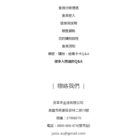
會員分級禮遇
會員登入
退換貨說明
銷售據點
您的購物旅程
會員須知
帳號、購物、結帳卡卡Q&A
很多人問過的Q&A
｜ 聯絡我們 ｜
百草禾生技有限公司
高雄市燕巢區安林二街70號
統編：27908370
電話：0800-800-679(限市話)
jario.ac@gmail.com