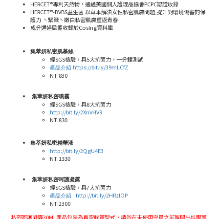
HERCET®專利天然物，通過美國個人護理品協會PCPC認證收錄
HERCET®-BVBS益生菌 以草本解決女性私密肌膚問題,提升對環境傷害的保
護力 丶緊緻丶嫩白私密肌膚重返青春
成分通過歐盟收錄於Coslng資料庫
集萃妍私密肌慕絲
經
SGS
檢驗，具5大抗菌力，一分鐘測試
https://bit.ly/39mLCfZ
產品介紹
NT:830
集萃妍私密噴霧
經
SGS
檢驗，具8大抗菌力
http://bit.ly/2XnVHV9
NT:830
集萃妍私密精華液
http://bit.ly/2QgU4E3
NT:1330
集萃妍私密呵護凝露
經SGS檢驗，具7大抗菌力
http://bit.ly/2HRzIOP
產品介紹
NT:2300
私密呵護凝露30ML產品包裝為真空軟管型式，請勿在未使用完畢之前璇開出料壓頭