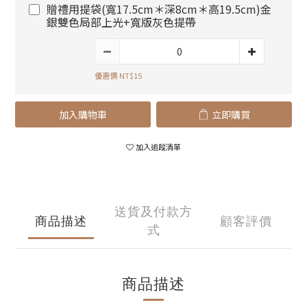
贈禮用提袋(寬17.5cm＊深8cm＊高19.5cm)金
銀雙色局部上光+寬版灰色提帶
優惠價 NT$15
加入購物車
立即購買
加入追蹤清單
送貨及付款方
商品描述
顧客評價
式
商品描述