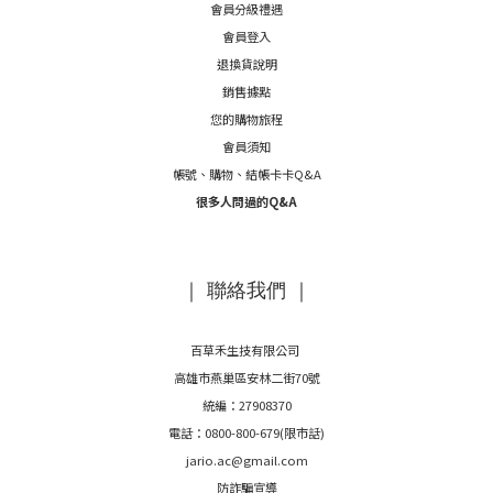
會員分級禮遇
會員登入
退換貨說明
銷售據點
您的購物旅程
會員須知
帳號、購物、結帳卡卡Q&A
很多人問過的Q&A
｜ 聯絡我們 ｜
百草禾生技有限公司
高雄市燕巢區安林二街70號
統編：27908370
電話：0800-800-679(限市話)
jario.ac@gmail.com
防詐騙宣導