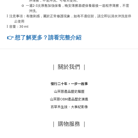
序薄擦，不需沖洗。可每天使用。
2-3
o
一週
次厚敷加強保養，晚安薄擦基礎保養最後一道程序薄擦，不需
沖洗。
l
注意事項：有微刺感，屬於正常修護現象，如有不適症狀，請立即以清水沖洗並停
止使用
30 ml
l
容量：
👉
想了解更多？請看完整介紹
｜ 關於我們 ｜
慢行二十年，一步一故事
山芙蓉產品歷史履歷
山芙蓉OBM產品歷史演進
百草禾生技．大事紀影像
｜ 購物服務 ｜