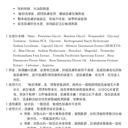
除粉刺後、出油肌救援
臉部清潔後，調理肌膚使用、曬後肌膚安撫降溫
醫美後肌膚舒緩鎮定、乾燥不吃妝、換季乾燥脫屑
延長肌膚的含水度、加強鎮定泛紅敏感推薦
l
全成分名稱：Water．Pentylene Glycol．Butylene Glycol．Propanediol．Glycosyl
Trehalose．Sodium PCA．Glycerin．Hydrogenated Starch Hydrolysate．
Sodium Levulinate．Caprylyl Glycol．Hibiscus Taiwanensis Extract (HERCET®-
s)．Beta-Glucan．Sodium Hyaluronate．Honokiol．Magnolol．Terminalia
Ferdinandiana Fruit Extract．Tremella Fuciformis Sporocarp Extract．Rosa
Damascena Flower Water．Rosa Damascena Flower Oil．Alteromonas Ferment
Extract．Carbomer．Arginine
l
用途：保濕嫩白肌膚，改善暗沉肌膚，舒緩肌膚乾燥與不適感，延緩肌膚老化與恢
復肌膚彈性，提升肌膚對環境傷害的保護力，使肌膚柔嫩、有光澤，呈現迷人
光彩。
l
使用方式：
「晚安薄擦」及「厚敷密集調理」兩用合一週期調理能迅速補充大量
QQ
水分、鎮定修護、潤澤乾憋老化，妝前厚敷乾燥救援效果佳。沁涼
水凝質
地、塗抹不黏稠！立即修護保濕，肌膚更水嫩！舒緩泛紅不適感，強化肌底保
濕力，迅速解決缺水性乾燥緊繃脫屑困擾，清爽保濕。
l
適用膚質：缺水肌、一般肌質、敏感性肌膚亦可使用
l
使用方式：潔膚後，取適量塗抹於肌膚上。
20
o
厚敷：挖取出約一顆大葡萄使用量，避開眼唇，於乾淨臉部厚敷
分鐘
2-3
後沖洗。一周建議使用
次。
o
薄擦：挖取出約一顆花生米使用量，避開眼唇，於基礎保養最後一道程