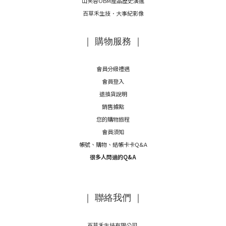
山芙蓉OBM產品歷史演進
百草禾生技．大事紀影像
｜ 購物服務 ｜
會員分級禮遇
會員登入
退換貨說明
銷售據點
您的購物旅程
會員須知
帳號、購物、結帳卡卡Q&A
很多人問過的Q&A
｜ 聯絡我們 ｜
百草禾生技有限公司