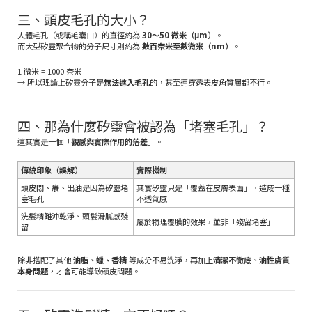
三、頭皮毛孔的大小？
人體毛孔（或稱毛囊口）的直徑約為
30～50 微米（μm）
。
而大型矽靈聚合物的分子尺寸則約為
數百奈米至數微米（nm）
。
1 微米 = 1000 奈米
→ 所以理論上矽靈分子是
無法進入毛孔
的，甚至連穿透表皮角質層都不行。
四、那為什麼矽靈會被認為「堵塞毛孔」？
這其實是一個「
觀感與實際作用的落差
」。
傳統印象（誤解）
實際機制
頭皮悶、癢、出油是因為矽靈堵
其實矽靈只是「覆蓋在皮膚表面」，造成一種
塞毛孔
不透氣感
洗髮精難沖乾淨、頭髮滑膩感殘
屬於物理覆膜的效果，並非「殘留堵塞」
留
除非搭配了其他
油脂、蠟、香精
等成分不易洗淨，再加上
清潔不徹底
、
油性膚質
本身問題
，才會可能導致頭皮問題。