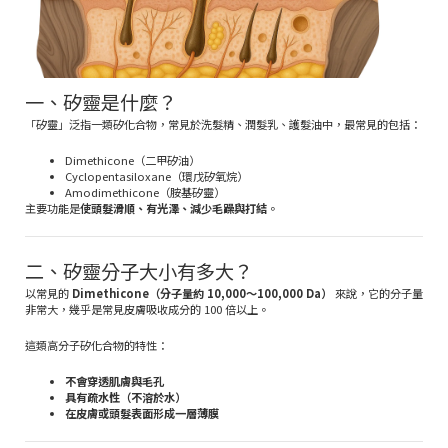
一、矽靈是什麼？
「矽靈」泛指一類矽化合物，常見於洗髮精、潤髮乳、護髮油中，最常見的包括：
Dimethicone（二甲矽油）
Cyclopentasiloxane（環戊矽氧烷）
Amodimethicone（胺基矽靈）
主要功能是
使頭髮滑順、有光澤、減少毛躁與打結
。
二、矽靈分子大小有多大？
以常見的
Dimethicone（分子量約 10,000～100,000 Da）
來說，它的分子量
非常大，幾乎是常見皮膚吸收成分的 100 倍以上。
這類高分子矽化合物的特性：
不會穿透肌膚與毛孔
具有疏水性（不溶於水）
在皮膚或頭髮表面形成一層薄膜