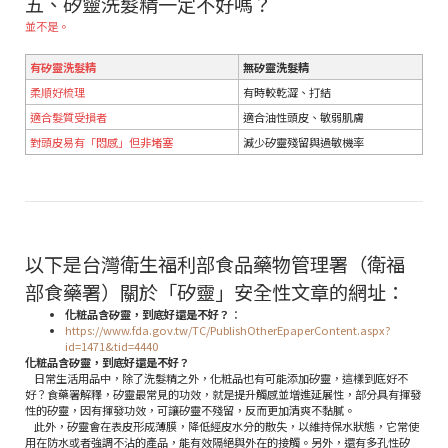
五、矽靈洗髮精一定不好嗎？
並不是。
有矽靈洗髮精
無矽靈洗髮精
柔順好梳理
有時較乾澀、打結
適合髮質受損者
適合油性頭皮、敏弱肌膚
對頭皮易有「悶感」但非堵塞
減少矽靈殘留與過敏機率
以下是台灣衛生福利部食品藥物管理署（衛福
部食藥署）關於「矽靈」安全性文章的網址：
化粧品含矽靈，到底好還是不好？
：
https://www.fda.gov.tw/TC/PublishOtherEpaperContent.aspx?
id=1471&tid=4440
化粧品含矽靈，到底好還是不好？
日常生活用品中，除了洗髮精之外，化粧品也有可能添加矽靈，這樣到底好不
好？食藥署解釋，矽靈最常見的功效，就是提升觸感並增進延展性，部分具有揮發
性的矽靈，因有揮發功效，可讓矽靈不殘留，反而更加清爽不黏膩。
此外，矽靈會在表皮形成薄膜，降低經皮水分的散失，以維持保水狀態，它常使
用在防水或者強調不沾的產品，能有效隔絕與外在的接觸。另外，還有多孔性矽