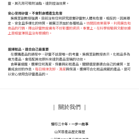
靈，其孔隙可吸附油脂，達到控油效果。
安心使用矽靈，不會對身體產生危害
吳姵萱副教授強調，目前沒有任何研究證實矽靈對人體有危害，相反的，因其穩
定、安全且多樣化的特質，被廣泛添加於各種粧品。
坊間因商業競爭，利用廣告和
商品的行銷，釋出矽靈對皮膚有不好影響的資訊，事實上，在科學檢驗與文獻依據
上是相當薄弱且沒有根據的。
選擇粧品，適合自己最重要
在選購產品的過程中，矽靈不該是唯一的考量，吳姵萱副教授表示，化粧品多為
複方產品，會搭配其他原料來達到產品宣稱的功效。
食藥署提醒，選擇任何清潔、保養與彩粧產品，關鍵還是要適合自己的膚質，並
養成良好的作息，
每日規律洗卸、清潔
與保濕，選擇符合化粧品規範的產品，是可
以安心使用含矽靈產品的。
｜ 關於我們 ｜
慢行二十年，一步一故事
山芙蓉產品歷史履歷