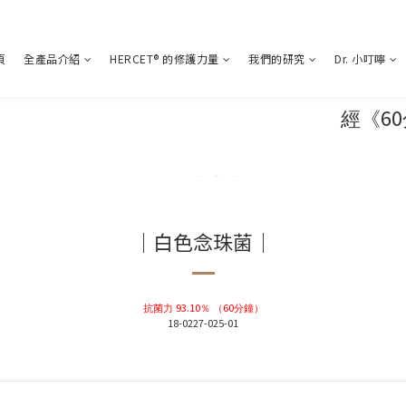
頁
全產品介紹
HERCET® 的修護力量
我們的研究
Dr. 小叮嚀
60
經《
｜白色念珠菌
｜
93.10
60
抗菌力
％
（
分鐘
）
18-0227-025-01