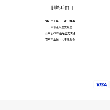
｜ 關於我們 ｜
慢行二十年，一步一故事
山芙蓉產品歷史履歷
山芙蓉OBM產品歷史演進
百草禾生技．大事紀影像