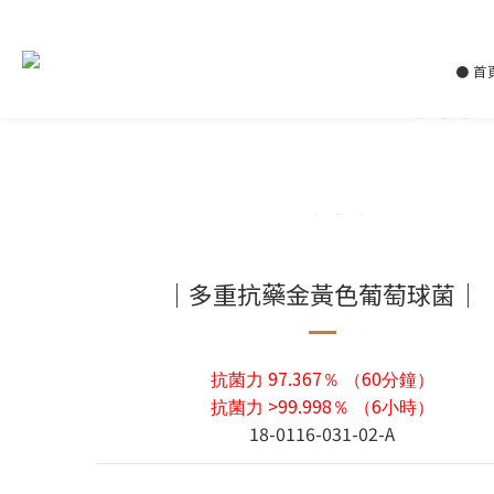
● 首
｜多重抗藥金黃色葡萄球菌｜
97.367
60
抗菌力
％
（
分鐘
）
>99.998
6
抗菌力
％
（
小時
）
18-0116-031-02-A