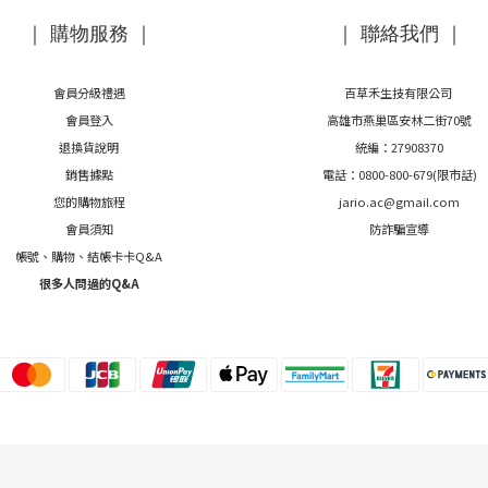
｜ 購物服務 ｜
｜ 聯絡我們 ｜
會員分級禮遇
百草禾生技有限公司
會員登入
高雄市燕巢區安林二街70號
退換貨說明
統編：27908370
銷售據點
電話：0800-800-679(限市話)
您的購物旅程
jario.ac@gmail.com
會員須知
防詐騙宣導
帳號、購物、結帳卡卡Q&A
很多人問過的Q&A