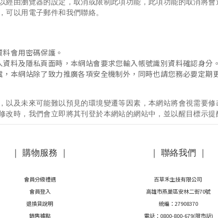
以經由瀏覽器的設定，取消或限制此項功能，此項功能的取消將會
，可以用電子郵件和我們聯絡。
資料會用密碼保護。
人資料及隱私頁面時，本網站會要求您輸入帳號識別資料確認身分
虞，本網站除了致力推廣各項安全機制外，同時也請您務必要定期
，以及未來可能難以預見的環境變遷等因素，本網站將會視需要修
修改時，我們會立即將其刊登於本網站的網站中，並以醒目標示提
｜ 購物服務 ｜
｜ 聯絡我們 ｜
會員分級禮遇
百草禾生技有限公司
會員登入
高雄市燕巢區安林二街70號
退換貨說明
統編：27908370
銷售據點
電話：0800-800-679(限市話)