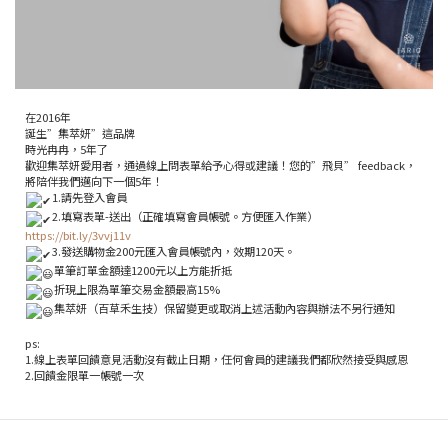
在2016年
誕生”集萃妍”這品牌
時光冉冉，5年了
歡迎集萃妍愛用者，通過線上問表單給予心得或建議！您的”飛貝” feedback，
將陪伴我們邁向下一個5年！
1.請先登入會員
2.填寫表單-送出（正確填寫會員帳號。方便匯入作業）
https://bit.ly/3vvj11v
3.發送購物金200元匯入會員帳號內，效期120天。
單筆訂單金額達1200元以上方能折抵
折現上限為單筆交易金額最高15%
集萃妍（百草禾生技）保留變更或取消上述活動內容與辦法不另行通知
ps:
1.線上表單回饋意見活動沒有截止日期
，任何會員的建議我們都欣然接受與感恩
2.回饋金限單一帳號一次