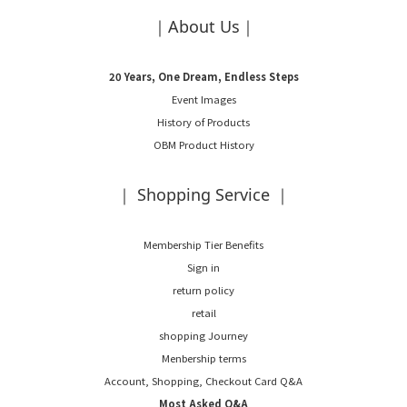
｜About Us｜
20 Years, One Dream, Endless Steps
Event Images
History of Products
OBM Product History
｜ Shopping Service ｜
Membership Tier Benefits
Sign in
return policy
retail
shopping Journey
Menbership terms
Account, Shopping, Checkout Card Q&A
Most Asked Q&A