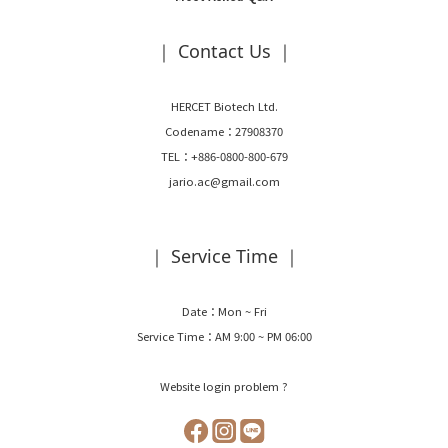
｜ Contact Us ｜
HERCET Biotech Ltd.
Codename：27908370
TEL：+886-0800-800-679
jario.ac@gmail.com
｜ Service Time ｜
Date：Mon ~ Fri
Service Time：AM 9:00 ~ PM 06:00
Website login problem ?